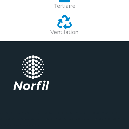
Tertiaire
Ventilation
Aliquam suscipit felis a arcu laoreet congue. Habeo nemore
appellanturusu putant adolescens conse quuntur ei, mel tempor
consulatu voluptaria.