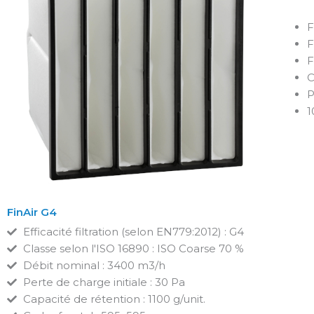
F
F
F
C
P
1
FinAir G4
Efficacité filtration (selon EN779:2012) : G4
Classe selon l'ISO 16890 : ISO Coarse 70 %
Débit nominal : 3400 m3/h
Perte de charge initiale : 30 Pa
Capacité de rétention : 1100 g/unit.