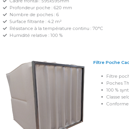
Cadre frontal : 595x595mm
Profondeur poche : 620 mm
Nombre de poches : 6
Surface filtrante : 4.2 m²
Résistance à la température continu : 70°C
Humidité relative : 100 %
Filtre Poche Ca
Filtre poc
Poches Th
100 % syn
Classe sel
Conforme 