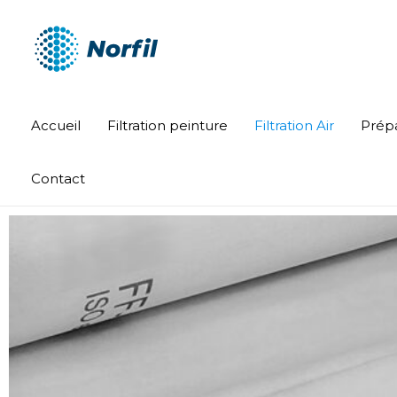
Aller
au
contenu
Accueil
Filtration peinture
Filtration Air
Prépa
Contact