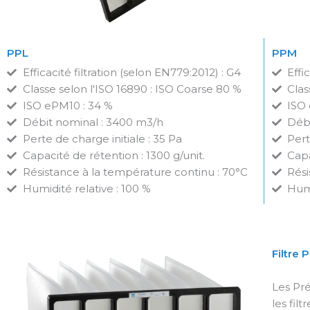
PPL
PPM
Efficacité filtration (selon EN779:2012) : G4
Effi
Classe selon l'ISO 16890 : ISO Coarse 80 %
Clas
ISO ePM10 : 34 %
ISO 
Débit nominal : 3400 m3/h
Débi
Perte de charge initiale : 35 Pa
Pert
Capacité de rétention : 1300 g/unit.
Capa
Résistance à la température continu : 70°C
Rési
Humidité relative : 100 %
Humi
Filtre
Les Pré
les filt