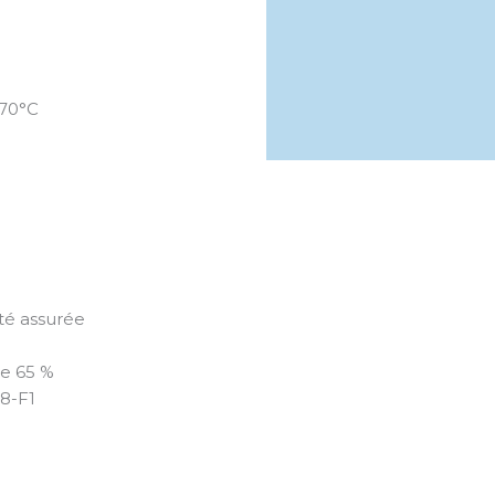
 70°C
té assurée
se 65 %
8-F1