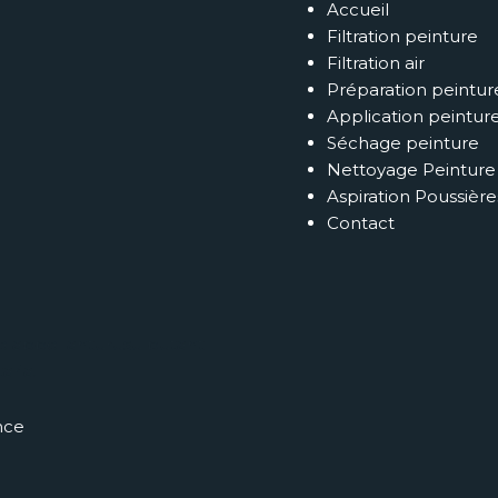
Accueil
Filtration peinture
Filtration air
Préparation peintur
Application peintur
Séchage peinture
Nettoyage Peinture 
Aspiration Poussièr
Contact
re appellanturusu putant
aria.
nce