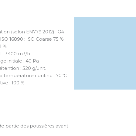
tration (selon EN779:2012) : G4
l'ISO 16890 : ISO Coarse 75 %
1 %
l : 3400 m3/h
e initiale : 40 Pa
tention : 520 g/unit.
la température continu : 70°C
tive : 100 %
nde partie des poussières avant