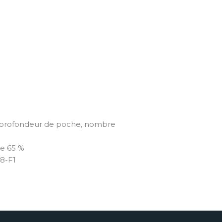
re, profondeur de poche, nombre
se 65 %
8-F1