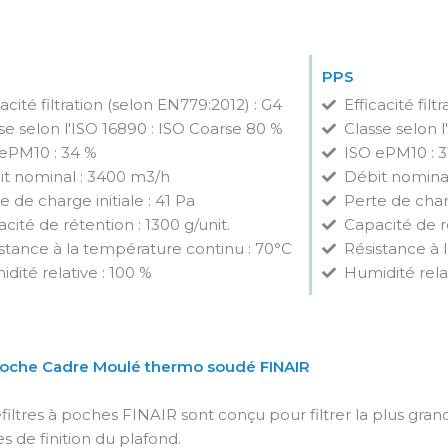
PPS
cacité filtration (selon EN779:2012) : G4
Efficacité fil
se selon l'ISO 16890 : ISO Coarse 80 %
Classe selon 
ePM10 : 34 %
ISO ePM10 : 3
t nominal : 3400 m3/h
Débit nomina
e de charge initiale : 41 Pa
Perte de charg
cité de rétention : 1300 g/unit.
Capacité de ré
stance à la température continu : 70°C
Résistance à 
dité relative : 100 %
Humidité rela
 Poche Cadre Moulé thermo soudé FINAIR
filtres à poches FINAIR sont conçu pour filtrer la plus gra
res de finition du plafond.