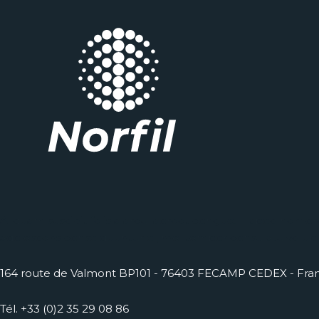
Aliquam suscipit felis a arcu laoreet congue. Habeo nemo
adolescens conse quuntur ei, mel tempor consulatu volupt
164 route de Valmont BP101 - 76403 FECAMP CEDEX - Fra
Tél. +33 (0)2 35 29 08 86