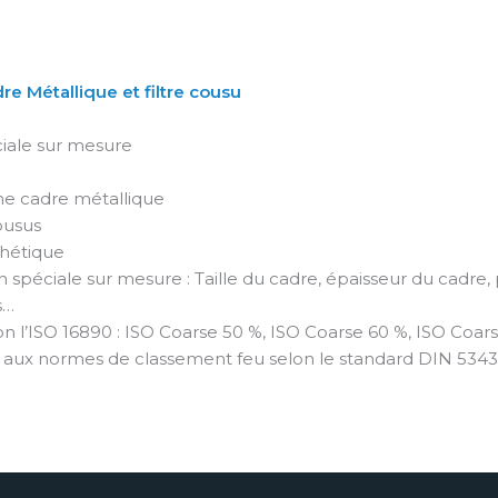
re Métallique et filtre cousu
ciale sur mesure
he cadre métallique
ousus
thétique
n spéciale sur mesure : Taille du cadre, épaisseur du cad
s…
on l’ISO 16890 : ISO Coarse 50 %, ISO Coarse 60 %, ISO Coar
aux normes de classement feu selon le standard DIN 5343