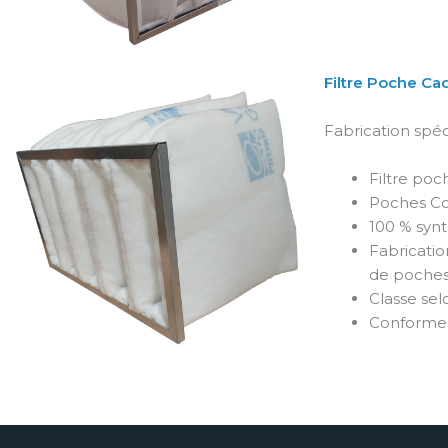
Filtre Poche Cad
Fabrication spé
Filtre poc
Poches C
100 % syn
Fabricatio
de poche
Classe sel
Conforme 