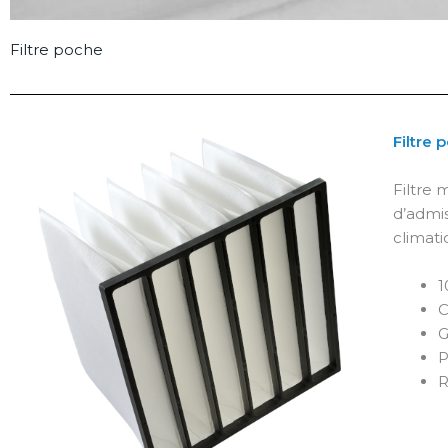
Filtre poche
Filtre
Filtre 
d’admis
climati
1
C
G
P
R