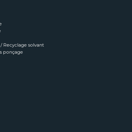
e
e
/ Recyclage solvant
es ponçage