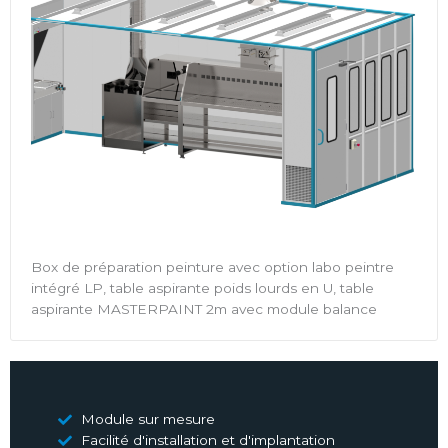
Box de préparation peinture avec option labo peintre
intégré LP, table aspirante poids lourds en U, table
aspirante MASTERPAINT 2m avec module balance
Module sur mesure
Facilité d'installation et d'implantation