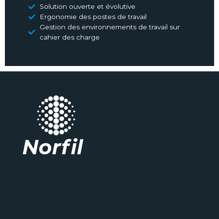
Solution ouverte et évolutive
Ergonomie des postes de travail
Gestion des environnements de travail sur
cahier des charge
Aliquam suscipit felis a arcu laoreet congue. Habeo nemore
appellanturusu putant adolescens conse quuntur ei, mel tempor
consulatu voluptaria.