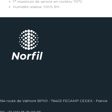
T° maximum de service en continu: 70°C
Humidité relative: 100% RH
Aliquam suscipit felis a arcu laoreet congue. Habeo nemore
appellanturusu putant adolescens conse quuntur ei, mel tempor
consulatu voluptaria.
164 route de Valmont BP101 - 76403 FECAMP CEDEX - France
Tél. +33 (0)2 35 29 08 86