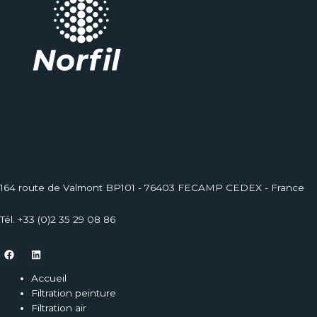
Aliquam suscipit felis a arcu laoreet congue. Habeo nemore
appellanturusu putant adolescens conse quuntur ei, mel tempor
consulatu voluptaria.
164 route de Valmont BP101 - 76403 FECAMP CEDEX - France
Tél. +33 (0)2 35 29 08 86
Accueil
Filtration peinture
Filtration air