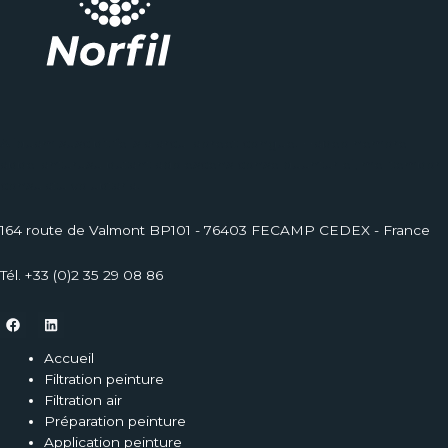
Aliquam suscipit felis a arcu laoreet congue. Habeo nemore
appellanturusu putant adolescens conse quuntur ei, mel tempor
consulatu voluptaria.
164 route de Valmont BP101 - 76403 FECAMP CEDEX - France
Tél. +33 (0)2 35 29 08 86
Accueil
Filtration peinture
Filtration air
Préparation peinture
Application peinture